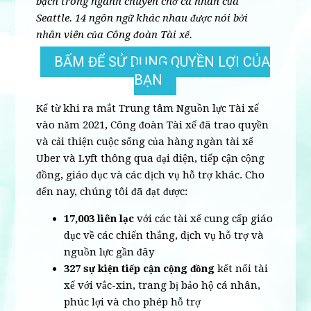
bạch trong ngành chuyên chở cá nhân của
Seattle. 14 ngôn ngữ khác nhau được nói bởi
nhân viên của Công đoàn Tài xế.
BẤM ĐỂ SỬ DỤNG QUYỀN LỢI CỦA
BẠN
Kể từ khi ra mắt Trung tâm Nguồn lực Tài xế
vào năm 2021, Công đoàn Tài xế đã trao quyền
và cải thiện cuộc sống của hàng ngàn tài xế
Uber và Lyft thông qua đại diện, tiếp cận cộng
đồng, giáo dục và các dịch vụ hỗ trợ khác. Cho
đến nay, chúng tôi đã đạt được:
17,003 liên lạc
với các tài xế cung cấp giáo
dục về các chiến thắng, dịch vụ hỗ trợ và
nguồn lực gần đây
327 sự kiện tiếp cận cộng đồng
kết nối tài
xế với vắc-xin, trang bị bảo hộ cá nhân,
phúc lợi và cho phép hỗ trợ