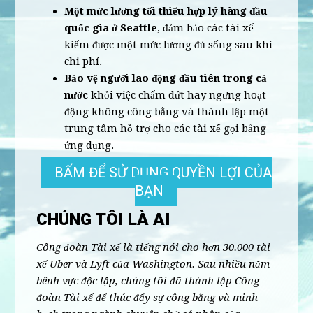
Một mức lương tối thiểu hợp lý hàng đầu
quốc gia ở Seattle
, đảm bảo các tài xế
kiếm được một mức lương đủ sống sau khi
chi phí.
Bảo vệ người lao động đầu tiên trong cả
nước
khỏi việc chấm dứt hay ngưng hoạt
động không công bằng và thành lập một
trung tâm hỗ trợ cho các tài xế gọi bằng
ứng dụng.
BẤM ĐỂ SỬ DỤNG QUYỀN LỢI CỦA
BẠN
CHÚNG TÔI LÀ AI
Công đoàn Tài xế là tiếng nói cho hơn 30.000 tài
xế Uber và Lyft của Washington. Sau nhiều năm
bênh vực độc lập, chúng tôi đã thành lập Công
đoàn Tài xế để thúc đẩy sự công bằng và minh